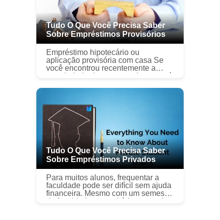
Tudo O Que Você Precisa Saber
Sobre Empréstimos Provisórios
Empréstimo hipotecário ou
aplicação provisória com casa Se
você encontrou recentemente a
propriedade dos seus sonhos e está
pensando em opções de hipotecas,
existem muitas opções por aí. Você
pode ...
Tudo O Que Você Precisa Saber
Sobre Empréstimos Privados
Para muitos alunos, frequentar a
faculdade pode ser difícil sem ajuda
financeira. Mesmo com um semestre
de faculdade comunitária custando
milhares de dólares nos dias de
hoje, a acessibilidade da facu...