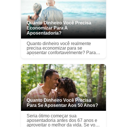
Quanto Dinheiro Você Precisa
Economizar Para A
Aposentadoria?
Quanto dinheiro você realmente
precisa economizar para se
aposentar confortavelmente? Para
muitas pessoas, essa pergunta
causa muita ansiedade. Por um
lado, você quer economizar o
suficiente para n...
Quanto Dinheiro Você Precisa
Para Se Aposentar Aos 50 Anos?
Seria ótimo começar sua
aposentadoria antes dos 67 anos e
aproveitar o melhor da vida. Se você