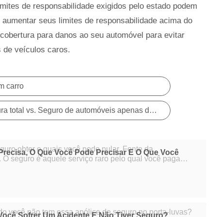
imites de responsabilidade exigidos pelo estado podem
e aumentar seus limites de responsabilidade acima do
 cobertura para danos ao seu automóvel para evitar
 de veículos caros.
m carro
Os prós e contras da cobertura total vs. Seguro de automóveis apenas de responsabilidade
eguro obter e quais você pode pular. Fonte da
recisa, O Que Você Pode Precisar E O Que Você
aga
 precisar usá-lo. Por uma taxa relativa
o você não tem essa apólice de seguro no porta-luvas?
Você Sofrer Um Acidente E Não Tiver Seguro?