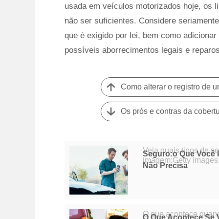
usada em veículos motorizados hoje, os l
não ser suficientes. Considere seriament
que é exigido por lei, bem como adicionar
possíveis aborrecimentos legais e reparos
Como alterar o registro de u
Veja quais tipos de s
Seguro:o Que Você P
imagem:Getty Images. O seguro é aquele serviço raro pelo qual você p
Não Precisa
enquanto espera nunca
O que acontece quand
O Que Acontece Se 