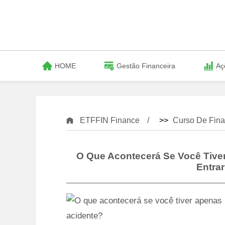
HOME
Gestão Financeira
Aç
ETFFIN Finance
>>
Curso De Fina
O Que Acontecerá Se Você Tive
Entra