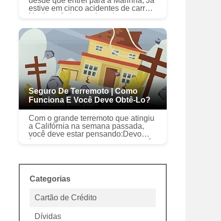
desde que entrei para a Marinha, Já
estive em cinco acidentes de carro.
Nenhum ferimento jamais ocorreu, e
a polícia nunca me deu uma citação
em nenhum desses acidentes!...
Seguro De Terremoto | Como
Funciona E Você Deve Obtê-Lo?
Com o grande terremoto que atingiu
a Califórnia na semana passada,
você deve estar pensando:Devo
fazer um seguro contra terremotos?
E você pode estar se perguntando o
básico - quanto custa, o que co...
Categorias
Cartão de Crédito
Dívidas