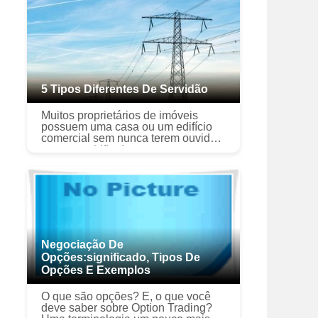
5 Tipos Diferentes De Servidão
Muitos proprietários de imóveis
possuem uma casa ou um edifício
comercial sem nunca terem ouvido o
termo servidão. Isso porque a
maioria das pessoas não se
preocupa com o cano de esgoto
subterrâneo qu...
Negociação De
Opções:significado, Tipos De
Opções E Exemplos
O que são opções? E, o que você
deve saber sobre Option Trading?