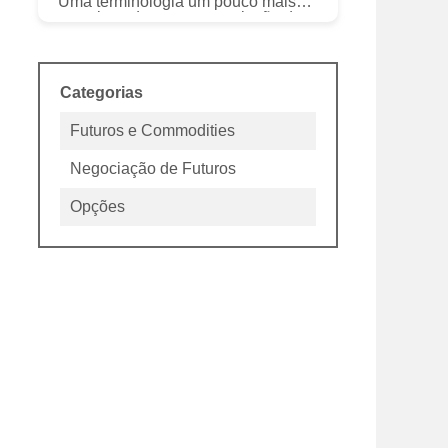
Uma terminologia um pouco mais
complexa do que a negociação de
ações, as estratégias de negociação
de opções podem ser um jogo
totalmen...
Categorias
Futuros e Commodities
Negociação de Futuros
Opções