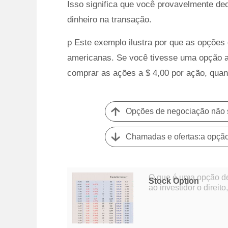
Isso significa que você provavelmente dec
dinheiro na transação.
p Este exemplo ilustra por que as opções
americanas. Se você tivesse uma opção a
comprar as ações a $ 4,00 por ação, quand
Opções de negociação não s
Chamadas e ofertas:a opçã
O que é uma opção de compra de açõe
Stock Option
ao investidor o direi
um preço e data acord