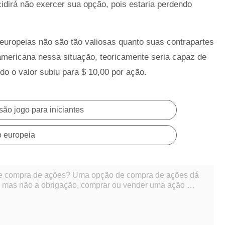
idirá não exercer sua opção, pois estaria perdendo
 europeias não são tão valiosas quanto suas contrapartes
mericana nessa situação, teoricamente seria capaz de
o o valor subiu para $ 10,00 por ação.
ão jogo para iniciantes
o europeia
s? Uma opção de compra de ações dá
to, mas não a obrigação, comprar ou vender uma ação a
ados. Existem dois tipos de opçõ