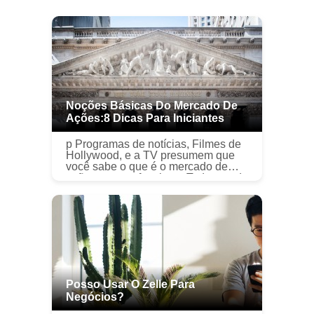
Noções Básicas Do Mercado De
Ações:8 Dicas Para Iniciantes
p Programas de notícias, Filmes de
Hollywood, e a TV presumem que
você sabe o que é o mercado de
ações e como funciona. Todo mundo
sabe que você pode ganhar muito
dinheiro no mercado de ações se
soube...
Posso Usar O Zelle Para
Negócios?