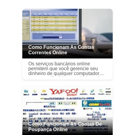
Como Funcionam As Contas
Correntes Online
Os serviços bancários online
permitem que você gerencie seu
dinheiro de qualquer computador
com conexão à Internet. Veja mais
fotos bancárias. Ninguém gosta de
esperar na fila do banco, e mesmo
que v...
Como Funcionam As Contas De
Poupança Online