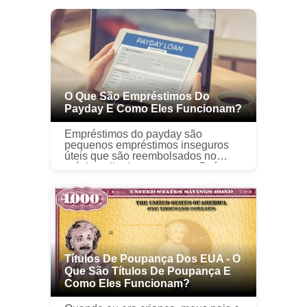
O Que São Empréstimos Do
Payday E Como Eles Funcionam?
Empréstimos do payday são
pequenos empréstimos inseguros
úteis que são reembolsados ​​no
próximo dia de pagamento. Daí o
nome de empréstimo do payday.
Contudo, esses empréstimos não
são para os fracos...
Títulos De Poupança Dos EUA - O
Que São Títulos De Poupança E
Como Eles Funcionam?