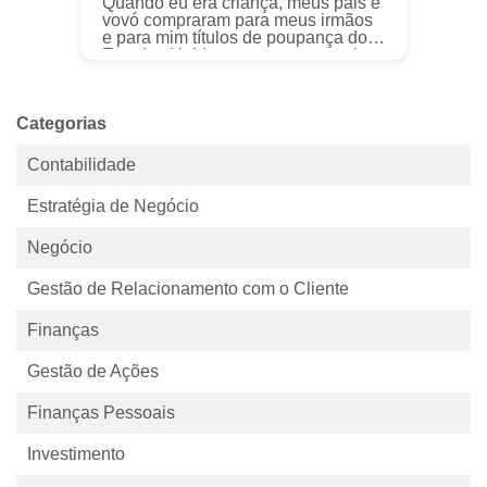
Quando eu era criança, meus pais e
vovó compraram para meus irmãos
e para mim títulos de poupança dos
Estados Unidos para as economias
da faculdade. Foi um gesto muito
generoso da parte deles e resgat...
Categorias
Contabilidade
Estratégia de Negócio
Negócio
Gestão de Relacionamento com o Cliente
Finanças
Gestão de Ações
Finanças Pessoais
Investimento