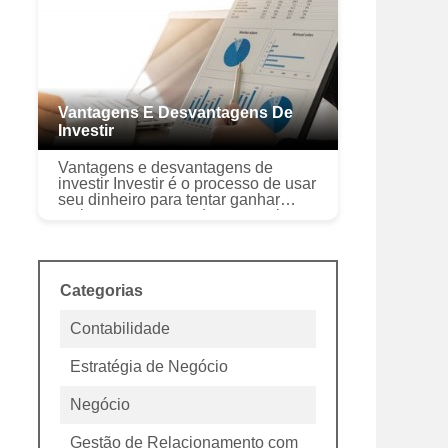
mercado m...
Vantagens E Desvantagens De
Investir
Vantagens e desvantagens de
investir Investir é o processo de usar
seu dinheiro para tentar ganhar
mais, comprometendo-o com algum
empreendimento específico. Tipos
Existem muitos tipos diferent...
Categorias
Contabilidade
Estratégia de Negócio
Negócio
Gestão de Relacionamento com