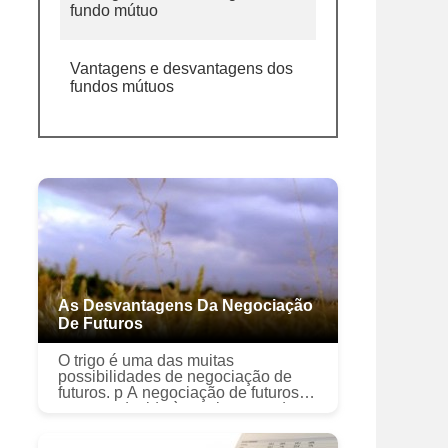
fundo mútuo
Vantagens e desvantagens dos
fundos mútuos
As Desvantagens Da Negociação
De Futuros
O trigo é uma das muitas
possibilidades de negociação de
futuros. p A negociação de futuros é
atraente devido à ampla gama de
commodities e produtos financeiros
com contratos de futuros e ao