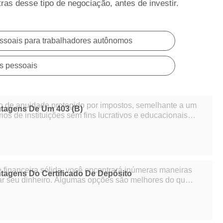
ras desse tipo de negociação, antes de investir.
ssoais para trabalhadores autônomos
s pessoais
o de anuidade protegido por impostos, semelhante a um
tagens De Um 403 (b)
rios de instituições sem fins lucrativos e educacionais.
 um plano 403 (b) são reti
 financeira sólida, você encontrará inúmeras maneiras
tagens Do Certificado De Depósito
ar seu dinheiro. Algumas opções são melhores do que
ado de depósito é uma opção váli