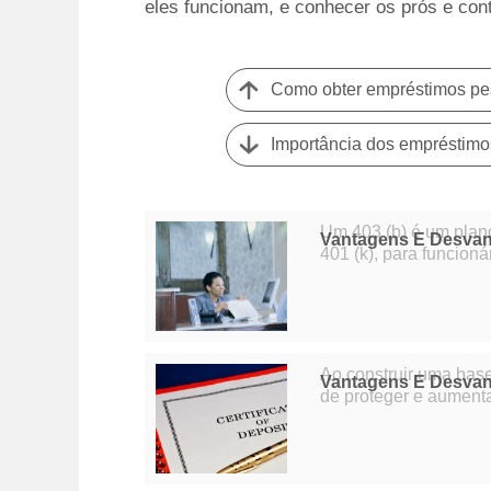
eles funcionam, e conhecer os prós e cont
Como obter empréstimos pe
Importância dos empréstimo
Um 403 (b) é um plan
Vantagens E Desvan
401 (k), para funcioná
As contribuições para
Ao construir uma base
Vantagens E Desvan
de proteger e aument
outras, e um certific