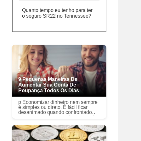
Quanto tempo eu tenho para ter
o seguro SR22 no Tennessee?
9 Pequenas Maneiras De
Aumentar Sua Conta De
Poupança Todos Os Dias
p Economizar dinheiro nem sempre
é simples ou direto. É fácil ficar
desanimado quando confrontado
com um grande, meta de economia
de longo prazo ou montanha de
dívidas. É por isso que pode fazer
senti...