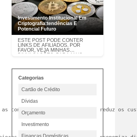
Investimento Institucional Em
Criptografia:tendências E
Potencial Futuro
ESTE POST PODE CONTER
LINKS DE AFILIADOS. POR
FAVOR, VEJA MINHAS
DIVULGAÇÕES. PARA MAIS
INFORMAÇÕES. O preço do Bitcoin
atingiu mais de US$ 100.000 em
2025; os atores institucionais, no
entanto, ain...
Categorias
Cartão de Crédito
Dívidas
 as condições do seu empréstimo, reduz os cus
Orçamento
Investimento
Finanças Domésticas