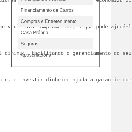
aiores com taxas melhores, o que economiza di
Financiamento de Carros
Compras e Entretenimento
ue você está comprometido, o que pode ajudá-l
Casa Própria
Seguros
l diminui, facilitando o gerenciamento do seu
Aposentadoria
nte, e investir dinheiro ajuda a garantir que