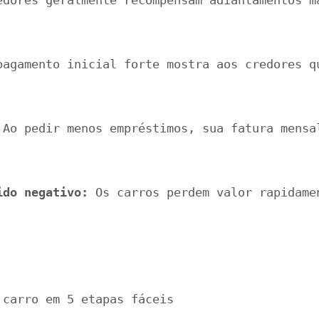
edores geralmente recompensam adiantamentos m
pagamento inicial forte mostra aos credores q
 Ao pedir menos empréstimos, sua fatura mensa
ido negativo:
 Os carros perdem valor rapidame
 carro em 5 etapas fáceis 