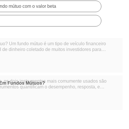
undo mútuo com o valor beta
o financeiro
l de dinheiro coletado de muitos investidores para
mo ações, títulos, instrumentos d
, os dois instrumentos mais comumente usados ​​são
a Em Fundos Mútuos?
strumentos quantificam o desempenho, resposta, e
interação de um Fundo Mútuo no mercado de ações. Existem