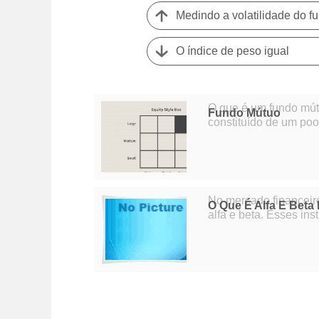
Medindo a volatilidade do f
O índice de peso igual
O que é um fundo mútuo? Um fundo mútuo é um tipo de veícul
Fundo Mútuo
constituído de um poo
investir em títulos co
No mercado financeiro
O Que É Alfa E Bet
alfa e beta. Esses in