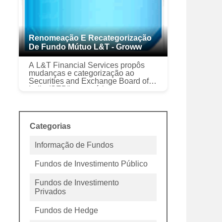
Renomeação E Recategorização
De Fundo Mútuo L&T - Groww
A L&T Financial Services propôs
mudanças e categorização ao
Securities and Exchange Board of
India (SEBI) para vários esquemas
de L&T Mutual Fund. As referidas
mudanças surgiram na sequência
de uma ...
Categorias
Informação de Fundos
Fundos de Investimento Público
Fundos de Investimento
Privados
Fundos de Hedge