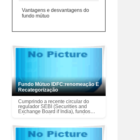
Vantagens e desvantagens do
fundo mútuo
Fundo Mútuo IDFC:renomeação E
Recategorização
Cumprindo a recente circular do
regulador SEBI (Securities and
Exchange Board if India), fundos
mútuos de muitas empresas de
gestão de ativos (AMCs) estão
sendo alterados, incluindo os do
Fundo Mútuo ...