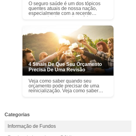
O seguro saúde é um dos tópicos
quentes atuais de nossa nação,
especialmente com a recente
reforma do sistema de saúde
dominando as notícias. Quer você
tenha seguro saúde individual ou
em grupo, há bo...
4 Sinais De Que Seu Orçamento
Precisa De Uma Revisão
Veja como saber quando seu
orçamento pode precisar de uma
reinicialização. Veja como saber
quando seu orçamento pode
precisar de uma reinicialização.
Seguir um orçamento é uma ótima
maneira de mant...
Categorias
Informação de Fundos