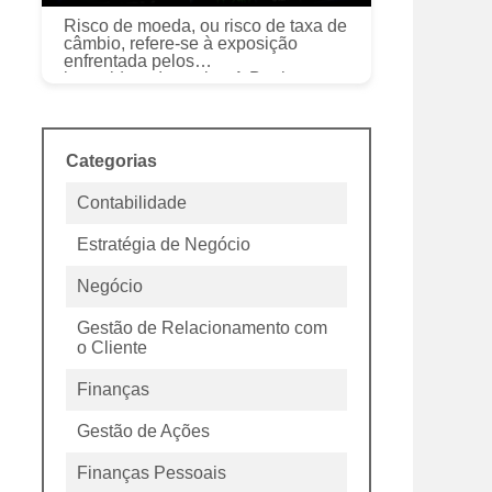
Risco de moeda, ou risco de taxa de
câmbio, refere-se à exposição
enfrentada pelos
investidoresInvesting:A Beginners
GuideCFIs Investing for Beginners
guide vai lhe ensinar os princípios
básicos de in...
Categorias
Contabilidade
Estratégia de Negócio
Negócio
Gestão de Relacionamento com
o Cliente
Finanças
Gestão de Ações
Finanças Pessoais