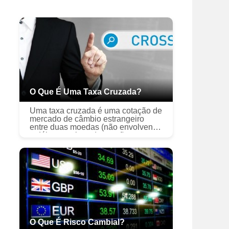
O Que É Uma Taxa Cruzada?
Uma taxa cruzada é uma cotação de
mercado de câmbio estrangeiro
entre duas moedas (não envolvendo
o dólar americano) que são
avaliadas em relação a uma terceira
moeda. Se usado como moeda
base, o dóla...
O Que É Risco Cambial?