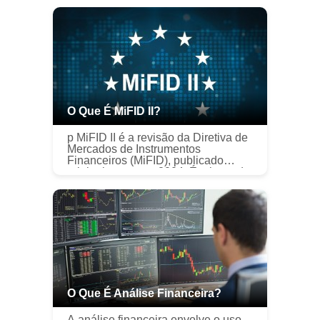
O Que É MiFID II?
p MiFID II é a revisão da Diretiva de
Mercados de Instrumentos
Financeiros (MiFID), publicado
originalmente em 2004. É a base da
legislação financeira para a União
EuropeiaEconomic UnionA união
econôm...
O Que É Análise Financeira?
A análise financeira envolve o uso