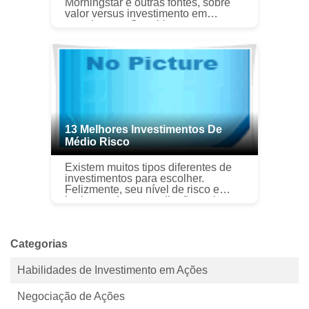
Morningstar e outras fontes, sobre
valor versus investimento em
crescimento. O problema, e a
realidade é, que a maioria dos
investidores simplesmente não
entende a dife...
13 Melhores Investimentos De
Médio Risco
Existem muitos tipos diferentes de
investimentos para escolher.
Felizmente, seu nível de risco e
horizonte de tempo ditarão muitas
de suas opções de investimento.
Mas ainda há muitas opções para
u...
Categorias
Habilidades de Investimento em Ações
Negociação de Ações