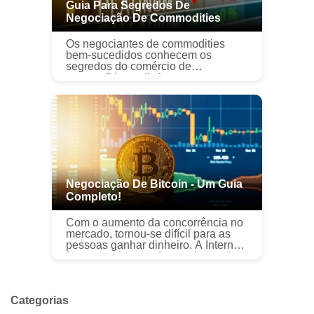
Guia Para Segredos De
Negociação De Commodities
Os negociantes de commodities
bem-sucedidos conhecem os
segredos do comércio de
commodities e distinguem entre os
diferentes tipos de mercado
financeiro. Negociar commodities é
diferente de negociar a...
Negociação De Bitcoin - Um Guia
Completo!
Com o aumento da concorrência no
mercado, tornou-se difícil para as
pessoas ganhar dinheiro. A Internet
forneceu algumas fontes de receita
fantásticas e uma delas é o bitcoin.
Bitcoin é uma moeda digi...
Categorias