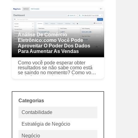
causar uma boa primeira impressão
em seus clientes. O que os
compradores veem g...
Análise De Comércio
Eletrônico:como Você Pode
Aproveitar O Poder Dos Dados
Para Aumentar As Vendas
Como você pode esperar obter
resultados se não sabe como está
se saindo no momento? Como você
pode fazer vendas se estiver
simplesmente dando uma facada no
escuro sempre que experimentar
uma nova téc...
Categorias
Contabilidade
Estratégia de Negócio
Negócio