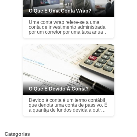
O Que É Uma Conta Wrap?
Uma conta wrap refere-se a uma
conta de investimento administrada
por um corretor por uma taxa anual
fixa. A taxa anual fixa, que varia de
1% a 3% dos ativos sob gestão
(AUM) Ativos sob gestão (AUM) A...
O Que É Devido À Conta?
Devido à conta é um termo contábil
que denota uma conta de passivo. É
a quantia de fundos devida a outra
parte e é encontrada na
contabilidade geral. um Razão Geral
(GL) é um registro de todas as tran...
Categorias