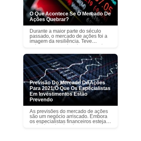
O Que Acontece Se O Mercado De
Ações Quebrar?
Durante a maior parte do século
passado, o mercado de ações foi a
imagem da resiliência. Teve
solavancos ocasionais na estrada e
trechos difíceis, mas, em geral, tem
sido um indicador econômico
confiá...
Previsão Do Mercado De Ações
Para 2021:o Que Os Especialistas
Em Investimentos Estão
Prevendo
As previsões do mercado de ações
são um negócio arriscado. Embora
os especialistas financeiros estejam
mais sintonizados do que nunca
com a economia global em
mudança e a maneira como ela