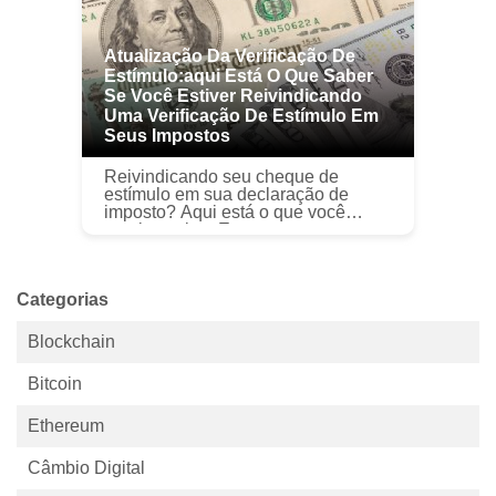
Atualização Da Verificação De
Estímulo:aqui Está O Que Saber
Se Você Estiver Reivindicando
Uma Verificação De Estímulo Em
Seus Impostos
Reivindicando seu cheque de
estímulo em sua declaração de
imposto? Aqui está o que você
precisa saber. Em março, o
presidente Joe Biden sancionou a
Lei do Plano de Resgate Americano
e autorizou a...
Categorias
Blockchain
Bitcoin
Ethereum
Câmbio Digital