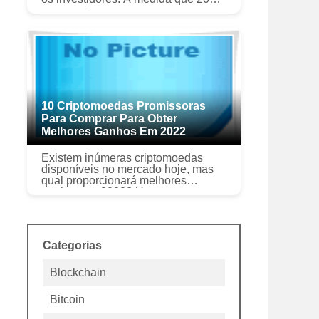
se aproxima, uma pergunta comum
que se tornou relevante para todos
os investidores em potencial é q...
10 Criptomoedas Promissoras
Para Comprar Para Obter
Melhores Ganhos Em 2022
Existem inúmeras criptomoedas
disponíveis no mercado hoje, mas
qual proporcionará melhores
ganhos em 2022? Uma
criptomoeda, amplamente definido,
é uma forma de token digital ou
“moedas” que existe e...
Categorias
Blockchain
Bitcoin