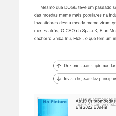
Mesmo que DOGE teve um passado som
das moedas meme mais populares na indúst
Investidores dessa moeda meme viram g
meses atrás, O CEO da SpaceX, Elon Musk,
cachorro Shiba Inu, Floki, o que tem um 
Dez principais criptomoeda
Invista hoje:as dez princip
Essas criptomoedas s
As 10 Criptomoedas
lucros As criptomoedas são o assunto mais quente em todo o mundo. A
Em 2022 E Além
demanda pelas princi