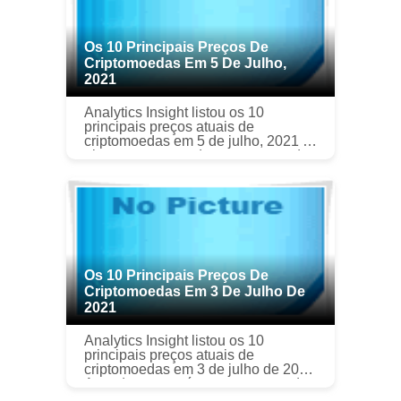
Os 10 Principais Preços De
Criptomoedas Em 5 De Julho,
2021
Analytics Insight listou os 10
principais preços atuais de
criptomoedas em 5 de julho, 2021 É
altamente esperado que o mercado
de criptomoeda atinja US $ 2,
018,48 milhões em 2025 com um
CAGR de 7,2...
Os 10 Principais Preços De
Criptomoedas Em 3 De Julho De
2021
Analytics Insight listou os 10
principais preços atuais de
criptomoedas em 3 de julho de 2021
A mudança contínua nos preços das
criptomoedas nas últimas semanas