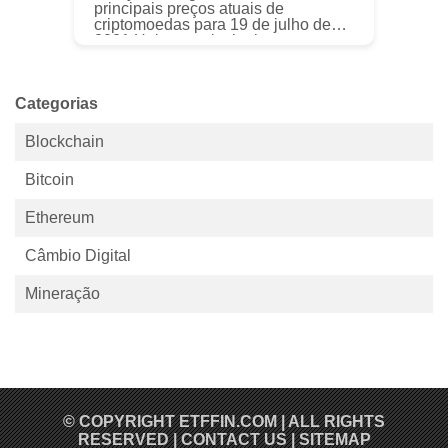
principais preços atuais de
criptomoedas para 19 de julho de
2021 Hoje, as principais
criptomoedas estão enfrentando
uma queda, já que os preços do
Bitcoin e do Ethere...
Categorias
Blockchain
Bitcoin
Ethereum
Câmbio Digital
Mineração
© COPYRIGHT
ETFFIN.COM
| ALL RIGHTS
RESERVED |
CONTACT US
|
SITEMAP