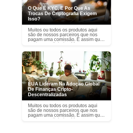
O Que É KYC, E Por Que As
Trocas De Criptografia Exigem
Isso?
Muitos ou todos os produtos aqui
são de nossos parceiros que nos
pagam uma comissão. É assim que
ganhamos dinheiro. Mas nossa
integridade editorial garante que as
opiniões de nossos especialistas
não ...
EUA Lideram Na Adoção Global
De Finanças Cripto-
Descentralizadas
Muitos ou todos os produtos aqui
são de nossos parceiros que nos
pagam uma comissão. É assim que
ganhamos dinheiro. Mas nossa
integridade editorial garante que as
opiniões de nossos especialistas