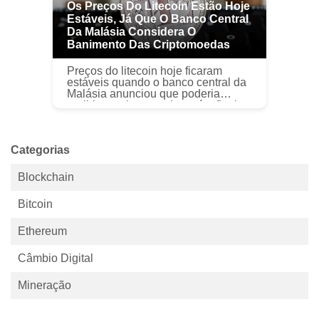
Os Preços Do Litecoin Estão Hoje
Estáveis, Já Que O Banco Central
Da Malásia Considera O
Banimento Das Criptomoedas
Preços do litecoin hoje ficaram
estáveis ​​quando o banco central da
Malásia anunciou que poderia
proibir as criptomoedas até o final
do ano. De acordo com um 4 de
outubro, 2017, CoinDesk r...
Categorias
Blockchain
Bitcoin
Ethereum
Câmbio Digital
Mineração