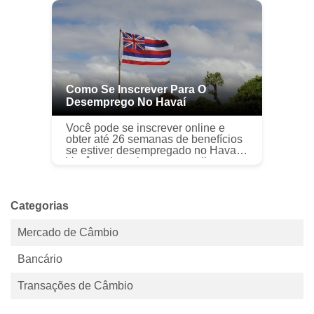
COVID-19 fizeram com que milhões
de pessoas fos...
Como Se Inscrever Para O
Desemprego No Havaí
Você pode se inscrever online e
obter até 26 semanas de benefícios
se estiver desempregado no Havaí.
Você pode se inscrever on-line e
obter até 26 semanas de benefícios
se estiver desempregado no Hav...
Categorias
Mercado de Câmbio
Bancário
Transações de Câmbio