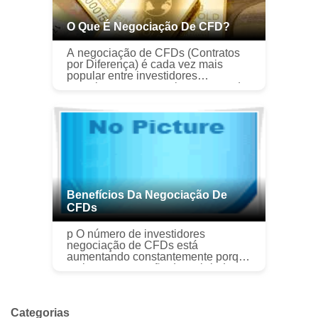
O Que É Negociação De CFD?
A negociação de CFDs (Contratos
por Diferença) é cada vez mais
popular entre investidores
experientes, mas qualquer um pode
tentar. A maioria das plataformas de
negociação online Mecanismos de
comérci...
Benefícios Da Negociação De
CFDs
p O número de investidores
negociação de CFDs está
aumentando constantemente porque
mais pessoas estão descobrindo
suas várias vantagens sobre a
compra e venda normal de ações ou
ações por meio de c...
Categorias