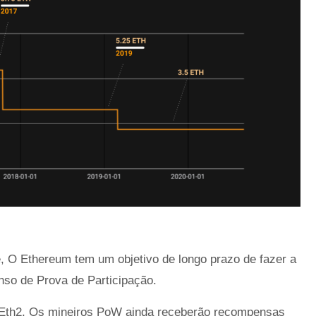
e, O Ethereum tem um objetivo de longo prazo de fazer a
nso de Prova de Participação.
 Eth2, Os mineiros PoW ainda receberão recompensas