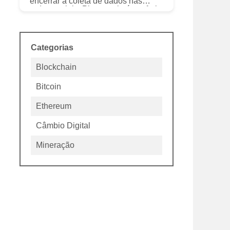
encerrar a coleta de dados nas
redes sociais. Pigeoncoin é um fork
de Ravencoin e é extraído usando
X21S, uma versão modificada do a...
Categorias
Blockchain
Bitcoin
Ethereum
Câmbio Digital
Mineração