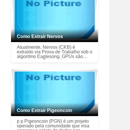
Como Extrair Nervos
Atualmente, Nervos (CKB) é
extraído via Prova de Trabalho sob o
algoritmo Eaglesong. GPUs são
suportados. Sinta-se à vontade para
verificar o site oficial e o explorador
de blocos para se familiariz...
Como Extrair Pigeoncoin
p p Pigeoncoin (PGN) é um projeto
operado pela comunidade que visa