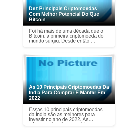
Dez Principais Criptomoedas
Com Melhor Potencial Do Que
Bitcoin
Foi há mais de uma década que o
Bitcoin, a primeira criptomoeda do
mundo surgiu. Desde então,
centenas de criptomoedas entraram
no mercado de criptomoedas. Não é
à toa que o Bitcoin continua sendo a
c...
As 10 Principais Criptomoedas Da
Índia Para Comprar E Manter Em
2022
Essas 10 principais criptomoedas
da Índia são as melhores para
investir no ano de 2022. As
criptomoedas têm crescido
popularmente a cada dia, não
apenas comprando e segurando,