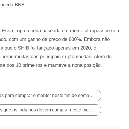
 moeda BNB.
 Inu. Essa criptomoeda baseada em meme ultrapassou seu
ssado, com um ganho de preço de 800%. Embora não
já que o SHIB foi lançado apenas em 2020, o
erou muitas das principais criptomoedas. Além do
sta dos 10 primeiros e manteve a nona posição.
As 10 principais criptomoedas para comprar e manter neste fim de semana de novembro
10 criptomoedas promissoras que os indianos devem comprar neste mês de novembro