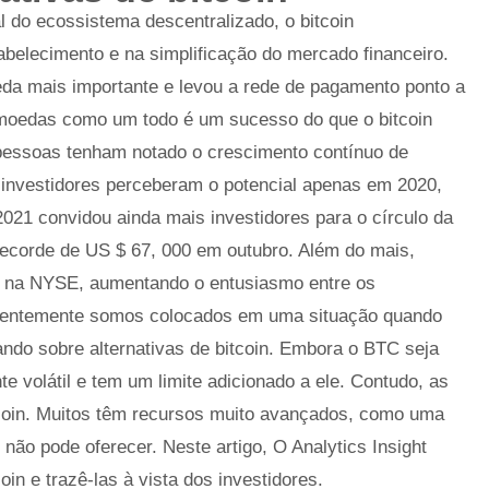
l do ecossistema descentralizado, o bitcoin
belecimento e na simplificação do mercado financeiro.
da mais importante e levou a rede de pagamento ponto a
omoedas como um todo é um sucesso do que o bitcoin
essoas tenham notado o crescimento contínuo de
investidores perceberam o potencial apenas em 2020,
 2021 convidou ainda mais investidores para o círculo da
corde de US $ 67, 000 em outubro. Além do mais,
al na NYSE, aumentando o entusiasmo entre os
quentemente somos colocados em uma situação quando
ando sobre alternativas de bitcoin. Embora o BTC seja
e volátil e tem um limite adicionado a ele. Contudo, as
tcoin. Muitos têm recursos muito avançados, como uma
n não pode oferecer. Neste artigo, O Analytics Insight
oin e trazê-las à vista dos investidores.