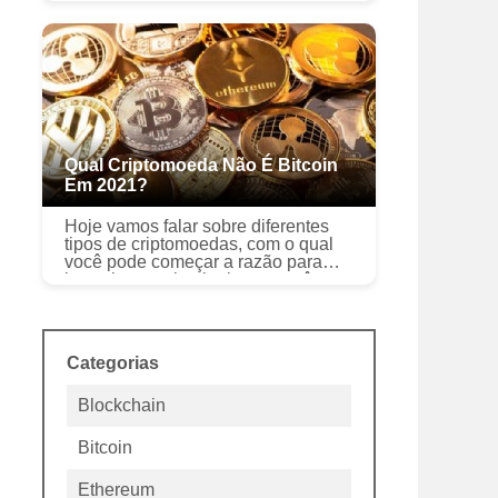
criptomoeda, moedas digitais
continuam a desafiar o dia do juízo
final. Apesar de exis...
Qual Criptomoeda Não É Bitcoin
Em 2021?
Hoje vamos falar sobre diferentes
tipos de criptomoedas, com o qual
você pode começar a razão para
investir, em primeiro lugar, você
precisa entender o que são. Bitcoin
é uma forma de criptomoeda, usa...
Categorias
Blockchain
Bitcoin
Ethereum