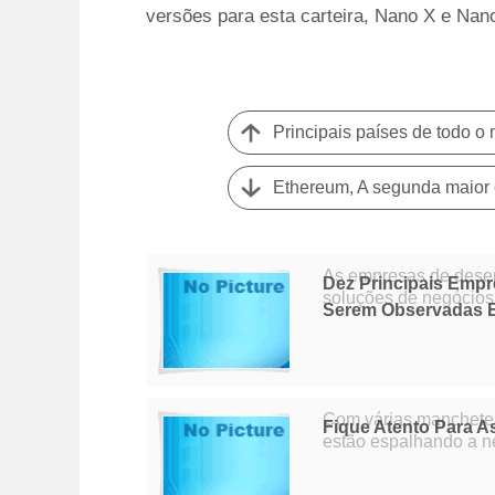
versões para esta carteira, Nano X e Nan
Ethereum, A segunda maior 
As empresas de dese
Dez Principais Emp
soluções de negócios eficazes 
Serem Observadas 
governando o mercad
Com várias manchetes
Fique Atento Para 
estão espalhando a nec
criptomoedas ocupara