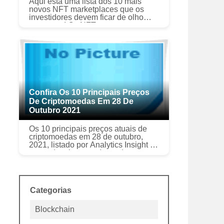
Aqui está uma lista dos 10 mais
novos NFT marketplaces que os
investidores devem ficar de olho
neste ano! Os NFTs se tornaram um
dos tópicos mais interessantes na
indústria de criptomoedas e block...
Confira Os 10 Principais Preços
De Criptomoedas Em 28 De
Outubro 2021
Os 10 principais preços atuais de
criptomoedas em 28 de outubro,
2021, listado por Analytics Insight O
preço da criptomoeda muda com
muita frequência e permanece
altamente volátil. Olhando para os ...
Categorias
Blockchain