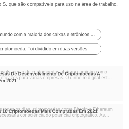
o S, que são compatíveis para uso na área de trabalho.
Principais países de todo o mundo com a maioria dos caixas eletrônicos criptomoeda
criptomoeda, Foi dividido em duas versões
nvolvimento de criptomoedas abriram caminho como
resas De Desenvolvimento De Criptomoedas A
para várias empresas. O dinheiro digital está
Em 2021
o econômico atual. Numerosos bancos
 todos os dias, criptomoedas como Bitcoin e Ethereum
As 10 Criptomoedas Mais Compradas Em 2021
essária consciência do potencial criptográfico. As
m um lugar sólido no mercado de