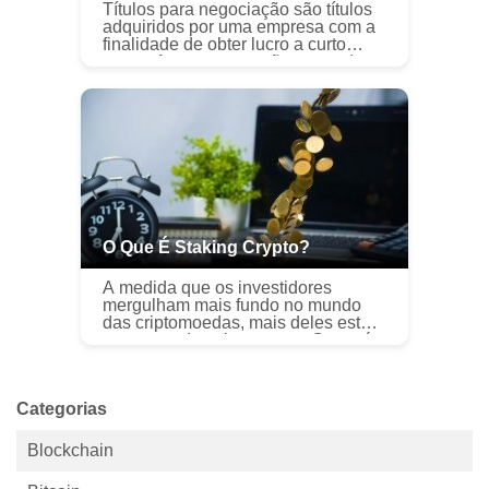
Títulos para negociação são títulos
adquiridos por uma empresa com a
finalidade de obter lucro a curto
prazo. As empresas não pretendem
manter esses títulos por um longo
período; portanto, eles só inv...
O Que É Staking Crypto?
À medida que os investidores
mergulham mais fundo no mundo
das criptomoedas, mais deles estão
perguntando coisas como, O que é
criptografia de estaca? É uma
pergunta muito boa, porque o crypto
staki...
Categorias
Blockchain