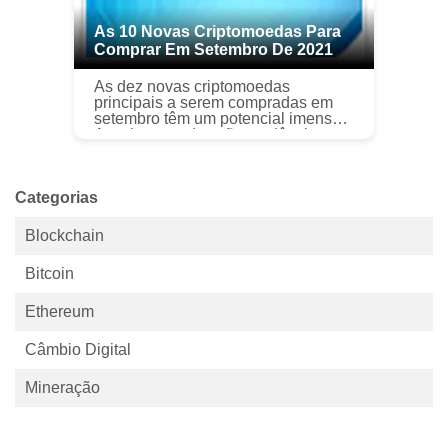
As 10 Novas Criptomoedas Para
Comprar Em Setembro De 2021
As dez novas criptomoedas
principais a serem compradas em
setembro têm um potencial imenso.
As criptomoedas são tendências em
todo o mundo e, um novo
movimento no mundo da criptografia
está fazendo ...
Categorias
Blockchain
Bitcoin
Ethereum
Câmbio Digital
Mineração