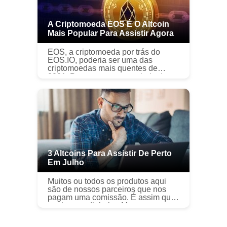
A Criptomoeda EOS É O Altcoin
Mais Popular Para Assistir Agora
EOS, a criptomoeda por trás do
EOS.IO, poderia ser uma das
criptomoedas mais quentes de
2021. Por enquanto, a maioria dos
investidores está intimamente
familiarizada com o Bitcoin. Você
provav...
3 Altcoins Para Assistir De Perto
Em Julho
Muitos ou todos os produtos aqui
são de nossos parceiros que nos
pagam uma comissão. É assim que
ganhamos dinheiro. Mas nossa
integridade editorial garante que as
opiniões de nossos especialistas