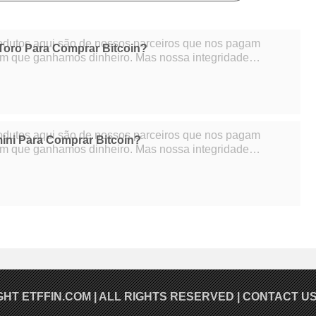
rodutos aqui são de nossos parceiros que nos pagam
Toro Para Comprar Bitcoin?
m que ganhamos dinheiro. Mas nossa integridade
 as opiniões de nossos especialistas não
rodutos aqui são de nossos parceiros que nos pagam
ini Para Comprar Bitcoin?
m que ganhamos dinheiro. Mas nossa integridade
 as opiniões de nossos especialistas não
GHT
ETFFIN.COM
| ALL RIGHTS RESERVED |
CONTACT U