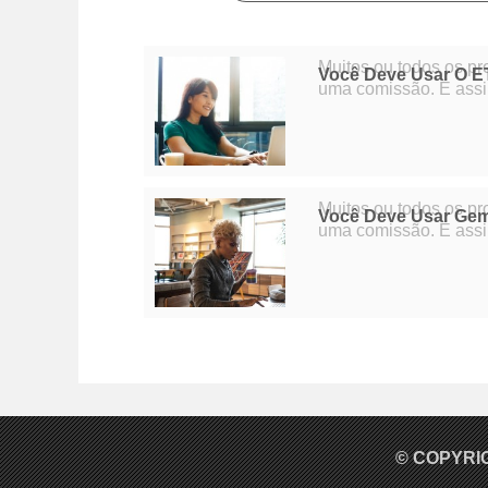
Muitos ou todos os p
Você Deve Usar O E
uma comissão. É assi
editorial garante que
Muitos ou todos os p
Você Deve Usar Gem
uma comissão. É assi
editorial garante que
© COPYRI