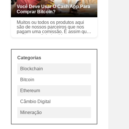
Você Deve Usar O Cash App Para
Comprar Bitcoin?
Muitos ou todos os produtos aqui
são de nossos parceiros que nos
pagam uma comissão. É assim que
ganhamos dinheiro. Mas nossa
integridade editorial garante que as
opiniões de nossos especialistas
não ...
Categorias
Blockchain
Bitcoin
Ethereum
Câmbio Digital
Mineração