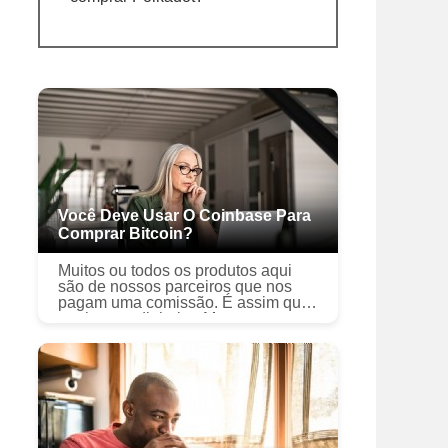
Você Deve Usar O Coinbase Para
Comprar Bitcoin?
Muitos ou todos os produtos aqui
são de nossos parceiros que nos
pagam uma comissão. É assim que
ganhamos dinheiro. Mas nossa
integridade editorial garante que as
opiniões de nossos especialistas
não ...