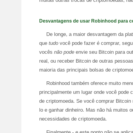
muitas outras trocas de criptomoedas, nã
Desvantagens de usar Robinhood para c
De longe, a maior desvantagem da pla
que
tudo
você pode fazer é comprar, segu
vocês
não pode
envie seu Bitcoin para o
real, ou receber Bitcoin de outras pessoa
maioria das principais bolsas de criptomo
Robinhood também oferece muito menos
principalmente um lugar onde você pode co
de criptomoeda. Se você comprar Bitcoin 
lo e ganhar dinheiro. Mas não há muitos 
necessidades de criptomoeda.
Finalmente - e este ponto não se apli